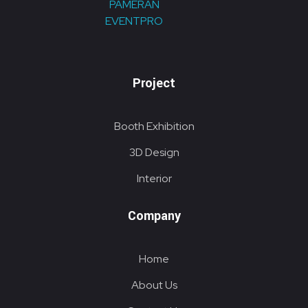
KONTRAKTOR PAMERAN EVENTPRO
Eventpro sebagai kontraktor pameran jakarta, penyedia jasa pembuatan dekorasi booth pameran. Hubungi sekarang! Untuk harga yang terjangkau! HOTLINE 081290452586
Project
Booth Exhibition
3D Design
Interior
Company
Home
About Us