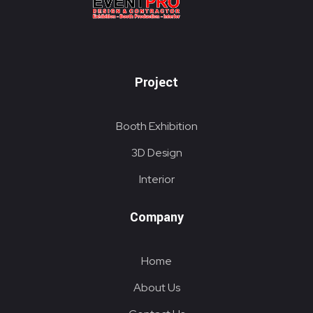
KONTRAKTOR PAMERAN EVENTPRO
Eventpro sebagai kontraktor pameran jakarta, penyedia jasa pembuatan dekorasi booth pameran. Hubungi sekarang! Untuk harga yang terjangkau! HOTLINE 081290452586
Project
Booth Exhibition
3D Design
Interior
Company
Home
About Us