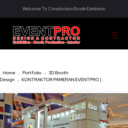
Welcome To Construction Booth Exhibition
KONTRAKTOR PAMERAN EVENTPRO
Eventpro sebagai kontraktor pameran jakarta, penyedia jasa pembuatan dekorasi booth pameran. Hubungi sekarang! Untuk harga yang terjangkau! HOTLINE 081290452586
Home
Portfolio
3D Booth
Design
KONTRAKTOR PAMERAN EVENTPRO | ...