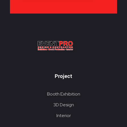
KONTRAKTOR PAMERAN EVENTPRO
Eventpro sebagai kontraktor pameran jakarta, penyedia jasa pembuatan dekorasi booth pameran. Hubungi sekarang! Untuk harga yang terjangkau! HOTLINE 081290452586
Project
Booth Exhibition
3D Design
Interior