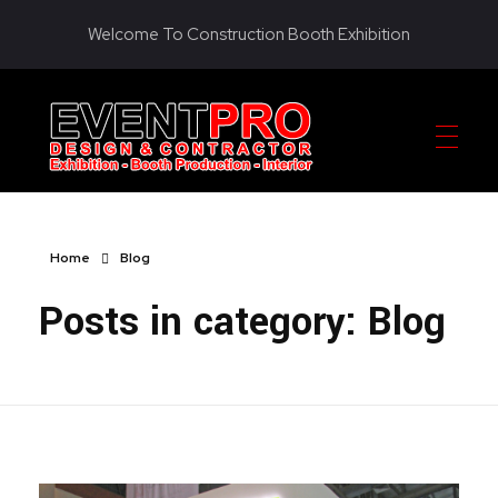
Welcome To Construction Booth Exhibition
KONTRAKTOR PAMERAN EVENTPRO
Eventpro sebagai kontraktor pameran jakarta, penyedia jasa pembuatan dekorasi booth pameran. Hubungi sekarang! Untuk harga yang terjangkau! HOTLINE 081290452586
Home
Blog
Posts in category: Blog