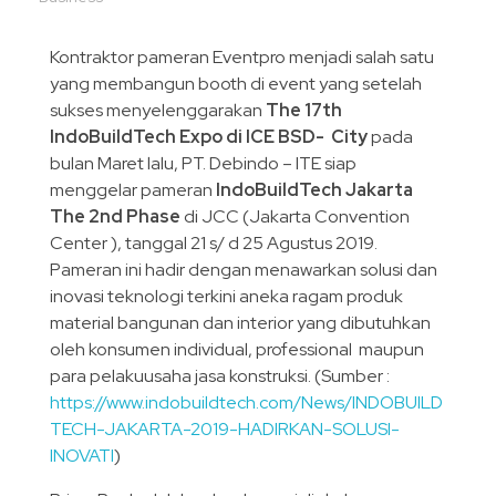
Kontraktor pameran Eventpro menjadi salah satu
yang membangun booth di event yang setelah
sukses menyelenggarakan
The 17th
IndoBuildTech Expo di ICE BSD- City
pada
bulan Maret lalu, PT. Debindo – ITE siap
menggelar pameran
IndoBuildTech Jakarta
The 2nd Phase
di JCC (Jakarta Convention
Center ), tanggal 21 s/ d 25 Agustus 2019.
Pameran ini hadir dengan menawarkan solusi dan
inovasi teknologi terkini aneka ragam produk
material bangunan dan interior yang dibutuhkan
oleh konsumen individual, professional maupun
para pelakuusaha jasa konstruksi. (Sumber :
https://www.indobuildtech.com/News/INDOBUILD
TECH-JAKARTA-2019-HADIRKAN-SOLUSI-
INOVATI
)