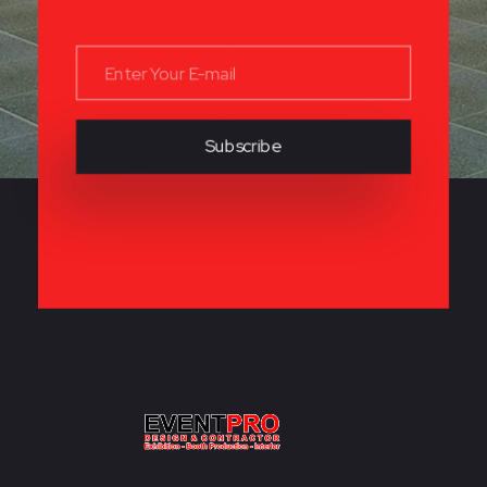
KONTRAKTOR PAMERAN EVENTPRO
Eventpro sebagai kontraktor pameran jakarta, penyedia jasa pembuatan dekorasi booth pameran. Hubungi sekarang! Untuk harga yang terjangkau! HOTLINE 081290452586