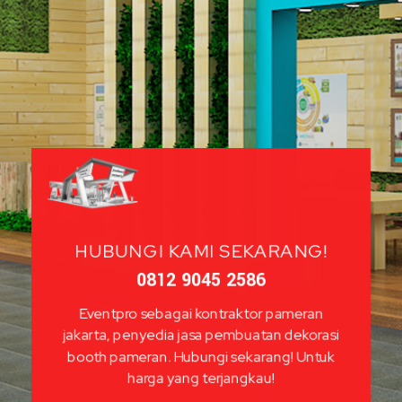
HUBUNGI KAMI SEKARANG!
0812 9045 2586
Eventpro sebagai kontraktor pameran
jakarta, penyedia jasa pembuatan dekorasi
booth pameran. Hubungi sekarang! Untuk
harga yang terjangkau!