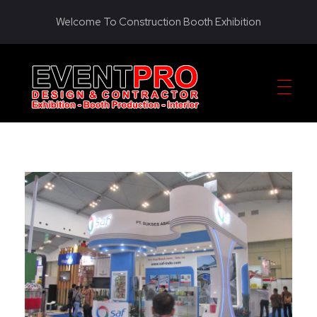
Welcome To Construction Booth Exhibition
KONTRAKTOR PAMERAN EVENTPRO
Eventpro sebagai kontraktor pameran jakarta, penyedia jasa pembuatan dekorasi booth pameran. Hubungi sekarang! Untuk harga yang terjangkau! HOTLINE 081290452586