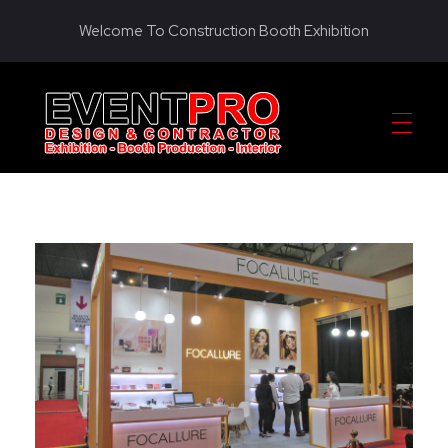
Welcome To Construction Booth Exhibition
KONTRAKTOR PAMERAN EVENTPRO
Eventpro sebagai kontraktor pameran jakarta, penyedia jasa pembuatan dekorasi booth pameran. Hubungi sekarang! Untuk harga yang terjangkau! HOTLINE 081290452586