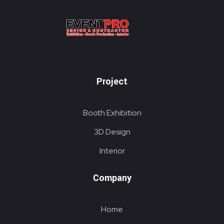
KONTRAKTOR PAMERAN EVENTPRO
Eventpro sebagai kontraktor pameran jakarta, penyedia jasa pembuatan dekorasi booth pameran. Hubungi sekarang! Untuk harga yang terjangkau! HOTLINE 081290452586
Project
Booth Exhibition
3D Design
Interior
Company
Home