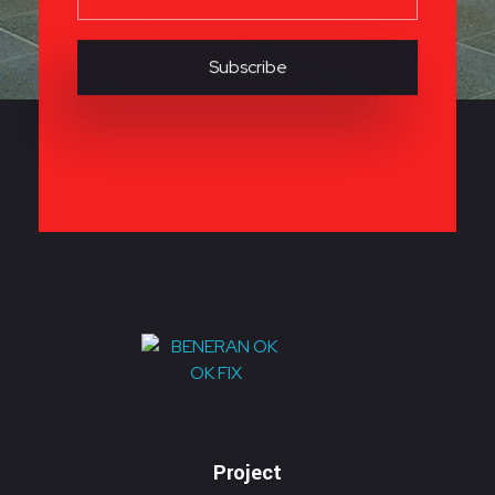
KONTRAKTOR PAMERAN EVENTPRO
Eventpro sebagai kontraktor pameran jakarta, penyedia jasa pembuatan dekorasi booth pameran. Hubungi sekarang! Untuk harga yang terjangkau! HOTLINE 081290452586
Project