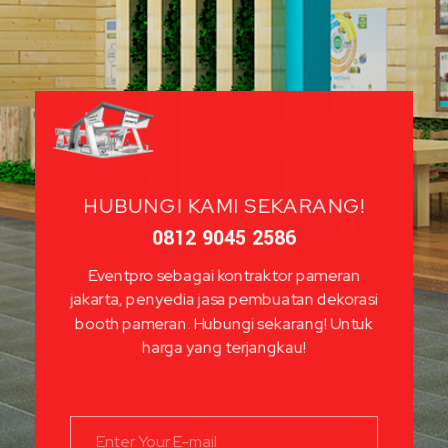
HUBUNGI KAMI SEKARANG!
0812 9045 2586
Eventpro sebagai kontraktor pameran
jakarta, penyedia jasa pembuatan dekorasi
booth pameran. Hubungi sekarang! Untuk
harga yang terjangkau!