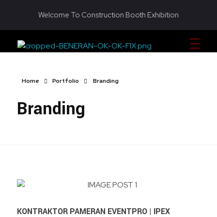
Welcome To Construction Booth Exhibition
KONTRAKTOR PAMERAN EVENTPRO
Eventpro sebagai kontraktor pameran jakarta, penyedia jasa pembuatan dekorasi booth pameran. Hubungi sekarang! Untuk harga yang terjangkau! HOTLINE 081290452586
Home
Portfolio
Branding
Branding
KONTRAKTOR PAMERAN EVENTPRO | IPEX